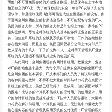
而他们不可避免要存储的关键业务数据，都是保存在上海本地
相互独立的PC上，为了确保数据的安全，每台PC安装了安全管
理软件，并且控制使用U盘等可能造成信息泄露的外部设备。由
于远离金川集团的总部甘肃省金昌市，不可能配备专业的IT人
员提供服务支持，所有的服务支持是外包给上海的一家小的PC
服务提供商。尽管这种传统的方式基本能够保证业务的正常运
转，但信息和系统的安全以及系统的可靠性、工作的连续性都
存在很大问题，而且当金川集团国际贸易分公司上海分部员工
数从原有的十几人一下子扩充到80人，这种手工管理其IT业务
系统的方式远远不能满足其业务的急剧扩展。
与此同时，金川集团现有内网计算机用户数量庞大，业务
对IT的依赖也越来越大，为每个用户提供安全高效的桌面环境
是金川集团的基本要求。IT技术部门的人员为了解决终端用户
的各种问题与故障，不得不把大量的时间与精力花费在桌面计
算机上的管理上，虽然已经取得了一些成果，但仍要面对以下
的困难：比较多的计算机不能很好的应对用户的使用需求，用
户抱怨计算机的速度越来越慢；IT技术人员配备紧张，大量精
力花费在解决前端用户计算机的问题上，无法集中力量致力于
核心服务器的维护管理及应用系统的交付使用；IT管理的压力