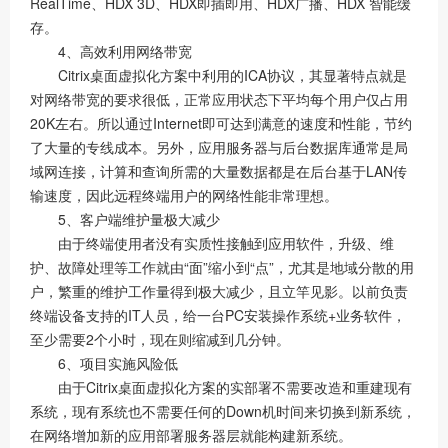
RealTime、HDX 3D、HDX即插即用、HDX广播、HDX 智能缓
存。
4、高效利用网络带宽
Citrix桌面虚拟化方案中利用的ICA协议，其显著特点就是
对网络带宽的要求很低，正常应用状态下平均每个用户仅占用
20K左右。所以通过Internet即可达到满意的速度和性能，节约
了大量的专线成本。另外，应用服务器与后台数据库通常是局
域网连接，计算和查询所需的大量数据都是在后台基于LAN传
输速度，因此远程终端用户的网络性能非常理想。
5、客户端维护量极大减少
由于终端使用者没有实质性接触到应用软件，升级、维
护、故障处理等工作就由“面”缩小到“点”，尤其是地域分散的用
户，繁重的维护工作量得到极大减少，且立竿见影。以前负责
终端设备支持的IT人员，给一台PC安装操作系统+业务软件，
至少需要2个小时，现在则缩减到几分钟。
6、项目实施风险低
由于Citrix桌面虚拟化方案的实部署不需要改造和重建现有
系统，现有系统也不需要任何的Down机时间来切换到新系统，
在网络增加新的应用部署服务器层就能构建新系统。