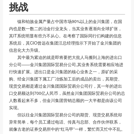
挑战
镍和铂族金属产量占中国市场90%以上的金川集团，在国
内也是数一数二的冶金行业龙头，当其业务逐渐向全球扩张，
其IT系统明显有些力不从心。在考察了国际同行们构建的信息
系统后，其CIO曾远在集团汪总经理指示下开始了金川集团的
信息化大力升级。
其中最为紧迫的就是即将要把大批人马搬到上海的进出口
分公司——金川集团国际贸易分公司,其业务系统需要相应地进
行快速扩展。进出口是金川集团的核心业务之一，原矿的采
购、经金川集团下属工厂冶炼加工后的成品的卖出，其期货、
现货交易都是通过金川集团国际贸易分公司行，其一年的进出
口交易额达到700亿人民币，虽然金川集团国际贸易分公司的总
人数看起来不多，但金川集团营销总额的一大半都是由该公司
实现。
但以往金川集团国际贸易分公司的期货、现货交易系统却
异常简单，每个员工通过电话、传真与总部、合作伙伴联系，
就像古老的证券交易所中的“红马甲”一样，繁忙而又忙中不乱。