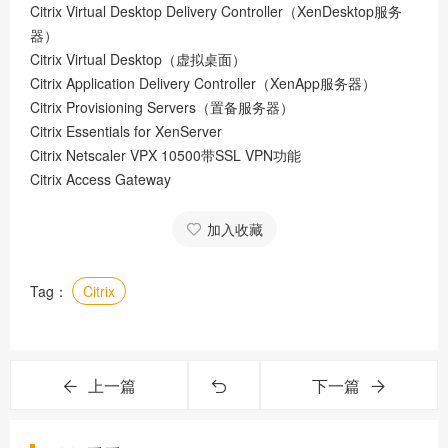
Citrix Virtual Desktop Delivery Controller（XenDesktop服务
器）
Citrix Virtual Desktop（虚拟桌面）
Citrix Application Delivery Controller（XenApp服务器）
Citrix Provisioning Servers（置备服务器）
Citrix Essentials for XenServer
Citrix Netscaler VPX 10500带SSL VPN功能
Citrix Access Gateway
加入收藏
Tag：
Citrix
上一篇
下一篇