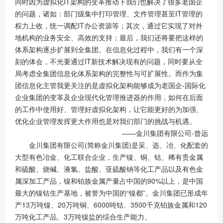
同时因为虚拟化IT架构的变革推动下我们也解决了很多老国企
的问题，诸如：部门级集中打印管理、文件管理甚至IT管理的
权力上收，统一调配IT办公资源等；其次，通过它实现了对外
地机构的业务安全、高效的支持；最后，我们还将要把这样的
体系架构逐步扩展到全集团。在信息化过程中，我们有一个深
刻的体会，不光要通过IT新技术解决现有的问题，同时要从全
局考虑全集团信息化体系架构的完整性与可扩展性。而作为集
团信息化主管我更关注的是虚拟化架构能够成为老国企-国际化
企业集团的变革及企业现代化管理推进器的作用，如何在后面
的工作中使用好、管理好虚拟化架构，让它能更好的为加强、
优化企业管理发挥更大作用也是对我们部门的挑战与机遇。
——金川集团有限公司-曾远
金川集团有限公司(简称金川集团)是采、选、冶、化配套的
大型有色冶金、化工联合企业，生产镍、铜、钴、稀有贵金属
和硫酸、烧碱、液氯、盐酸、亚硫酸钠等化工产品以及有色金
属深加工产品，镍和铂族金属产量占中国的90%以上，是中国
最大的镍钴生产基地，被誉为中国的“镍都”。金川集团已形成年
产13万吨镍、20万吨铜、6000吨钴、3500千克铂族金属和120
万吨化工产品、3万吨镍盐的综合生产能力。