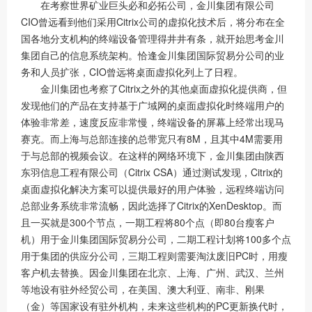
在考察世界矿业巨头必和必拓公司，金川集团有限公司
CIO曾远看到他们采用Citrix公司的虚拟化技术后，将分布在全
国各地分支机构的终端设备管理得井井有条，就开始思考金川
集团自己的信息系统架构。恰逢金川集团国际贸易分公司的业
务和人员扩张，CIO曾远将桌面虚拟化列上了日程。
金川集团也考察了Citrix之外的其他桌面虚拟化提供商，但
发现他们的产品在支持基于广域网的桌面虚拟化时终端用户的
体验非常差，速度反应非常慢，终端设备的屏幕上经常出现马
赛克。而上海与总部连接的总带宽只有8M，且其中4M需要用
于与总部的视频会议。在这样的网络环境下，金川集团由陕西
东羽信息工程有限公司（Citrix CSA）通过测试发现，Citrix的
桌面虚拟化解决方案可以提供最好的用户体验，远程终端访问
总部业务系统非常流畅，因此选择了Citrix的XenDesktop。而
且一买就是300个节点，一期工程将80个点（即80台瘦客户
机）用于金川集团国际贸易分公司，二期工程计划将100多个点
用于集团的供应分公司，三期工程则需要淘汰废旧PC时，用瘦
客户机去替换。因金川集团在北京、上海、广州、武汉、兰州
等地设有驻外经贸公司，在美国、澳大利亚、南非、刚果
（金）等国家设有驻外机构，未来这些机构的PC更新换代时，