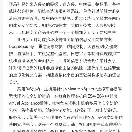
容易引起外来入侵者的窥探，遭入侵、中病毒、抢权限，各种
威胁都会抓住一切机会造访服务器系统。单位针以前针对服务
器采用集中管理、集中防护的措施，通过传统安全技术在网络
侧建立安全防线，如防火墙技术、防病毒技术、入侵检测技
术……各种安全产品开始被一个一个地加入到安全防线中来。
亚信安全针对虚拟环境提供全新的信息安全防护方案——
DeepSecurity，通过病毒防护、访问控制、入侵检测/入侵防
护、虚拟补丁、主机完整性监控、日志审计等功能实现虚拟主
机和虚拟系统的全面防护，并满足信息系统合规性审计要求。
针对银行证券的服务器虚拟化面临的风险，建议采用亚信安全
的虚拟化解决方案，构建虚拟化平台的基础架构多层次的综合
防护。
采用B/S架构，主机层针对VMware vSphere虚拟平台提供
无代理的安全防护措施，在每台物理实机的ESX/ESXi中部署
virtual Appliance插件，就为每台虚拟主机的多层次安全防护，
包括：防病毒功能、访问控制功能、虚拟补丁、攻击防御等。
服务器层，部署一台管理服务器在运维管理区A，是深度防护体
系的管理中心，这是一个网页式，基于WEB的集中式管理系统
，针对被管理的虚拟设备和终端，下发安全策略，接收安全违